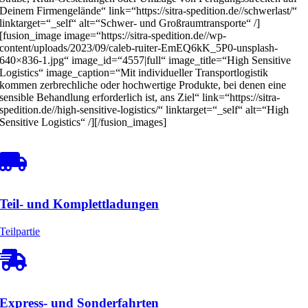
Deinem Firmengelände“ link=“https://sitra-spedition.de//schwerlast/“
linktarget=“_self“ alt=“Schwer- und Großraumtransporte“ /]
[fusion_image image=“https://sitra-spedition.de//wp-
content/uploads/2023/09/caleb-ruiter-EmEQ6kK_5P0-unsplash-
640×836-1.jpg“ image_id=“4557|full“ image_title=“High Sensitive
Logistics“ image_caption=“Mit individueller Transportlogistik
kommen zerbrechliche oder hochwertige Produkte, bei denen eine
sensible Behandlung erforderlich ist, ans Ziel“ link=“https://sitra-
spedition.de//high-sensitive-logistics/“ linktarget=“_self“ alt=“High
Sensitive Logistics“ /][/fusion_images]
Teil- und Komplettladungen
Teilpartie
Express- und Sonderfahrten