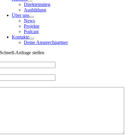
Direkteinstieg
Ausbildung
Über uns
News
Projekte
Podcast
Kontakte
Deine Ansprechpartner
Schnell-Anfrage stellen
Dein Name
(erforderlich)
Deine E-Mail
(erforderlich)
Deine Nachricht