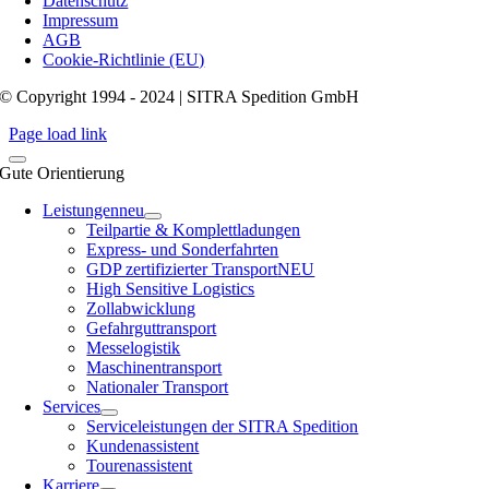
Datenschutz
Impressum
AGB
Cookie-Richtlinie (EU)
© Copyright 1994 - 2024 | SITRA Spedition GmbH
Page load link
Gute Orientierung
Leistungen
neu
Teilpartie & Komplettladungen
Express- und Sonderfahrten
GDP zertifizierter Transport
NEU
High Sensitive Logistics
Zollabwicklung
Gefahrguttransport
Messelogistik
Maschinentransport
Nationaler Transport
Services
Serviceleistungen der SITRA Spedition
Kundenassistent
Tourenassistent
Karriere