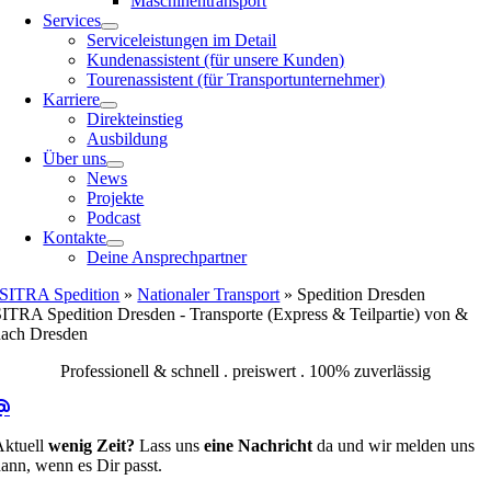
Maschinentransport
Services
Serviceleistungen im Detail
Kundenassistent (für unsere Kunden)
Tourenassistent (für Transportunternehmer)
Karriere
Direkteinstieg
Ausbildung
Über uns
News
Projekte
Podcast
Kontakte
Deine Ansprechpartner
SITRA Spedition
»
Nationaler Transport
»
Spedition Dresden
ITRA Spedition Dresden - Transporte (Express & Teilpartie) von &
nach Dresden
Professionell & schnell . preiswert . 100% zuverlässig
Aktuell
wenig Zeit?
Lass uns
eine Nachricht
da und wir melden uns
ann, wenn es Dir passt.