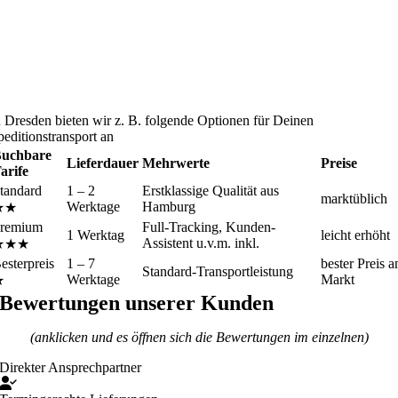
n Dresden bieten wir z. B. folgende Optionen für Deinen
peditionstransport an
uchbare
Lieferdauer
Mehrwerte
Preise
arife
tandard
1 – 2
Erstklassige Qualität aus
marktüblich
Werktage
Hamburg
★★
remium
Full-Tracking, Kunden-
1 Werktag
leicht erhöht
Assistent u.v.m. inkl.
★★★
esterpreis
1 – 7
bester Preis 
Standard-Transportleistung
Werktage
Markt
★
Bewertungen unserer Kunden
(anklicken und es öffnen sich die Bewertungen im einzelnen)
Direkter Ansprechpartner