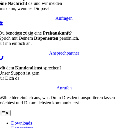
eine Nachricht
da und wir melden
uns dann, wenn es Dir passt.
Anfragen
Du benötigst zügig eine
Preisauskunft
?
Sprich mit Deinem
Disponenten
persönlich,
ruf ihn einfach an.
Ansprechpartner
Mit dem
Kundendienst
sprechen?
Unser Support ist gern
für Dich da.
Anrufen
Wähle hier einfach aus, was Du in Dresden transportieren lassen
möchtest und Du am liebsten kommunizierst.
Toggle
Navigation
Downloads