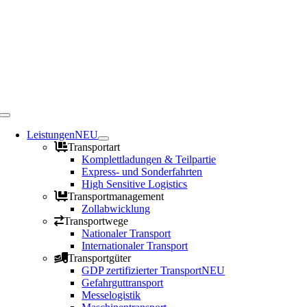
Toggle
Navigation
Leistungen
NEU
Transportart
Komplettladungen & Teilpartie
Express- und Sonderfahrten
High Sensitive Logistics
Transportmanagement
Zollabwicklung
Transportwege
Nationaler Transport
Internationaler Transport
Transportgüter
GDP zertifizierter Transport
NEU
Gefahrguttransport
Messelogistik