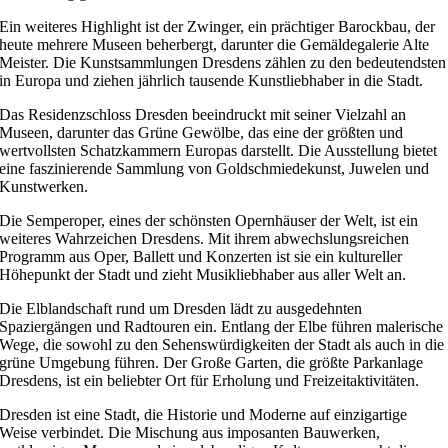
Ein weiteres Highlight ist der Zwinger, ein prächtiger Barockbau, der
heute mehrere Museen beherbergt, darunter die Gemäldegalerie Alte
Meister. Die Kunstsammlungen Dresdens zählen zu den bedeutendsten
in Europa und ziehen jährlich tausende Kunstliebhaber in die Stadt.
Das Residenzschloss Dresden beeindruckt mit seiner Vielzahl an
Museen, darunter das Grüne Gewölbe, das eine der größten und
wertvollsten Schatzkammern Europas darstellt. Die Ausstellung bietet
eine faszinierende Sammlung von Goldschmiedekunst, Juwelen und
Kunstwerken.
Die Semperoper, eines der schönsten Opernhäuser der Welt, ist ein
weiteres Wahrzeichen Dresdens. Mit ihrem abwechslungsreichen
Programm aus Oper, Ballett und Konzerten ist sie ein kultureller
Höhepunkt der Stadt und zieht Musikliebhaber aus aller Welt an.
Die Elblandschaft rund um Dresden lädt zu ausgedehnten
Spaziergängen und Radtouren ein. Entlang der Elbe führen malerische
Wege, die sowohl zu den Sehenswürdigkeiten der Stadt als auch in die
grüne Umgebung führen. Der Große Garten, die größte Parkanlage
Dresdens, ist ein beliebter Ort für Erholung und Freizeitaktivitäten.
Dresden ist eine Stadt, die Historie und Moderne auf einzigartige
Weise verbindet. Die Mischung aus imposanten Bauwerken,