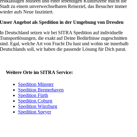
erstklassigen Museen und einer lebendigen Kulturszene macht die
Stadt zu einem unverwechselbaren Reiseziel, das Besucher immer
wieder aufs Neue fasziniert.
Unser Angebot als Spedition in der Umgebung von Dresden
In Deutschland setzen wir bei SITRA Spedition auf individuelle
Transportlösungen, die exakt auf Deine Bedürfnisse zugeschnitten
sind. Egal, welche Art von Fracht Du hast und wohin sie innerhalb
Deutschlands soll, wir haben die passende Lösung für Dich parat.
Weitere Orte im SITRA Service:
Spedition Münster
Spedition Bremerhaven
Spedition Fürth
Spedition Coburg
Spedition Würzburg
Spedition Speyer