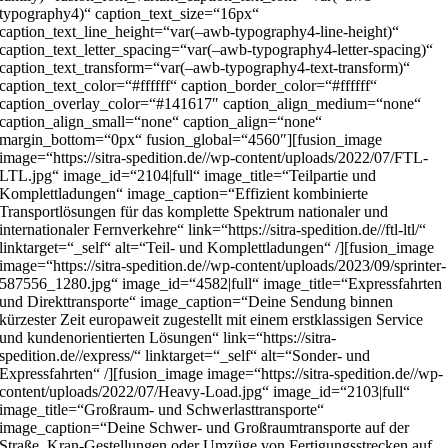
typography4)“ caption_text_size=“16px“
caption_text_line_height=“var(–awb-typography4-line-height)“
caption_text_letter_spacing=“var(–awb-typography4-letter-spacing)“
caption_text_transform=“var(–awb-typography4-text-transform)“
caption_text_color=“#ffffff“ caption_border_color=“#ffffff“
caption_overlay_color=“#141617″ caption_align_medium=“none“
caption_align_small=“none“ caption_align=“none“
margin_bottom=“0px“ fusion_global=“4560″][fusion_image
image=“https://sitra-spedition.de//wp-content/uploads/2022/07/FTL-
LTL.jpg“ image_id=“2104|full“ image_title=“Teilpartie und
Komplettladungen“ image_caption=“Effizient kombinierte
Transportlösungen für das komplette Spektrum nationaler und
internationaler Fernverkehre“ link=“https://sitra-spedition.de//ftl-ltl/“
linktarget=“_self“ alt=“Teil- und Komplettladungen“ /][fusion_image
image=“https://sitra-spedition.de//wp-content/uploads/2023/09/sprinter-
587556_1280.jpg“ image_id=“4582|full“ image_title=“Expressfahrten
und Direkttransporte“ image_caption=“Deine Sendung binnen
kürzester Zeit europaweit zugestellt mit einem erstklassigen Service
und kundenorientierten Lösungen“ link=“https://sitra-
spedition.de//express/“ linktarget=“_self“ alt=“Sonder- und
Expressfahrten“ /][fusion_image image=“https://sitra-spedition.de//wp-
content/uploads/2022/07/Heavy-Load.jpg“ image_id=“2103|full“
image_title=“Großraum- und Schwerlasttransporte“
image_caption=“Deine Schwer- und Großraumtransporte auf der
Straße, Kran-Gestellungen oder Umzüge von Fertigungsstrecken auf