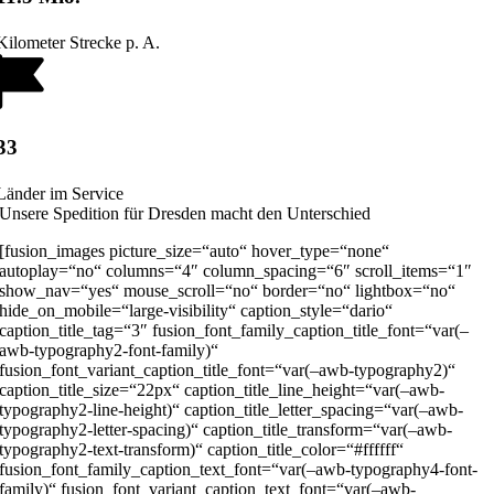
Kilometer Strecke p. A.
33
Länder im Service
Unsere Spedition für Dresden macht den Unterschied
[fusion_images picture_size=“auto“ hover_type=“none“
autoplay=“no“ columns=“4″ column_spacing=“6″ scroll_items=“1″
show_nav=“yes“ mouse_scroll=“no“ border=“no“ lightbox=“no“
hide_on_mobile=“large-visibility“ caption_style=“dario“
caption_title_tag=“3″ fusion_font_family_caption_title_font=“var(–
awb-typography2-font-family)“
fusion_font_variant_caption_title_font=“var(–awb-typography2)“
caption_title_size=“22px“ caption_title_line_height=“var(–awb-
typography2-line-height)“ caption_title_letter_spacing=“var(–awb-
typography2-letter-spacing)“ caption_title_transform=“var(–awb-
typography2-text-transform)“ caption_title_color=“#ffffff“
fusion_font_family_caption_text_font=“var(–awb-typography4-font-
family)“ fusion_font_variant_caption_text_font=“var(–awb-