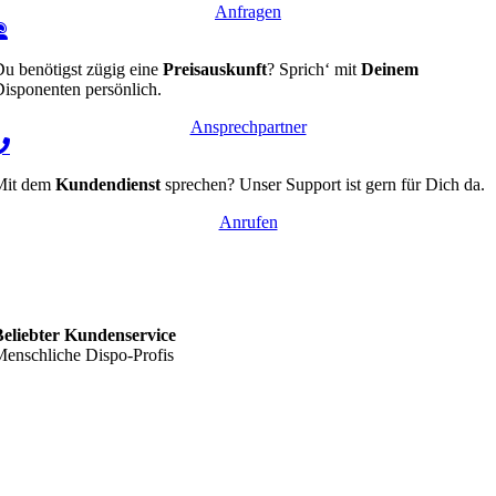
Anfragen
u benötigst zügig eine
Preisauskunft
? Sprich‘ mit
Deinem
isponenten persönlich.
Ansprechpartner
Mit dem
Kundendienst
sprechen? Unser Support ist gern für Dich da.
Anrufen
Beliebter Kundenservice
enschliche Dispo-Profis