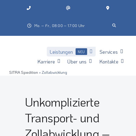
Zum
Inhalt
springen
Mo. – Fr., 08:00 – 17:00 Uhr
Leistungen
Services
NEU
Karriere
Über uns
Kontakte
SITRA Spedition
»
Zollabwicklung
Unkomplizierte
Transport- und
Zollabwicklung –