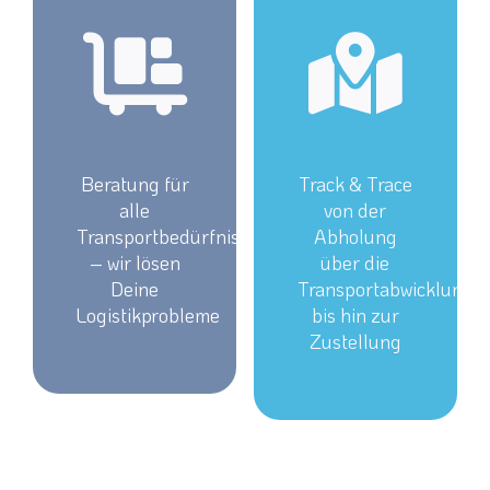
Beratung für
Track & Trace
alle
von der
Transportbedürfnisse
Abholung
– wir lösen
über die
Deine
Transportabwicklung
Logistikprobleme
bis hin zur
Zustellung