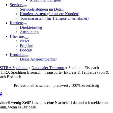
Maschinentransport
Services
Serviceleistungen im Detail
Kundenassistent (für unsere Kunden)
Tourenassistent (für Transportunternehmer)
Karriere
Direkteinstieg
Ausbildung
Über uns
News
Projekte
Podcast
Kontakte
Deine Ansprechpartner
SITRA Spedition
»
Nationaler Transport
»
Spedition Eisenach
ITRA Spedition Eisenach - Transporte (Express & Teilpartie) von &
ach Eisenach
Professionell & schnell . preiswert . 100% zuverlässig
Aktuell
wenig Zeit?
Lass uns
eine Nachricht
da und wir melden uns
ann, wenn es Dir passt.