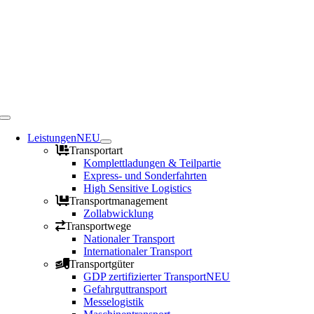
Toggle
Navigation
Leistungen
NEU
Transportart
Komplettladungen & Teilpartie
Express- und Sonderfahrten
High Sensitive Logistics
Transportmanagement
Zollabwicklung
Transportwege
Nationaler Transport
Internationaler Transport
Transportgüter
GDP zertifizierter Transport
NEU
Gefahrguttransport
Messelogistik