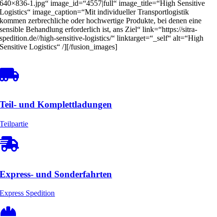
640×836-1.jpg“ image_id=“4557|full“ image_title=“High Sensitive
Logistics“ image_caption=“Mit individueller Transportlogistik
kommen zerbrechliche oder hochwertige Produkte, bei denen eine
sensible Behandlung erforderlich ist, ans Ziel“ link=“https://sitra-
spedition.de//high-sensitive-logistics/“ linktarget=“_self“ alt=“High
Sensitive Logistics“ /][/fusion_images]
Teil- und Komplettladungen
Teilpartie
Express- und Sonderfahrten
Express Spedition