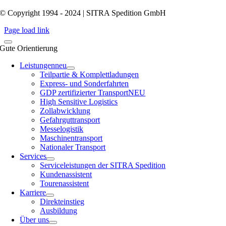
© Copyright 1994 - 2024 | SITRA Spedition GmbH
Page load link
Gute Orientierung
Leistungen
neu
Teilpartie & Komplettladungen
Express- und Sonderfahrten
GDP zertifizierter Transport
NEU
High Sensitive Logistics
Zollabwicklung
Gefahrguttransport
Messelogistik
Maschinentransport
Nationaler Transport
Services
Serviceleistungen der SITRA Spedition
Kundenassistent
Tourenassistent
Karriere
Direkteinstieg
Ausbildung
Über uns