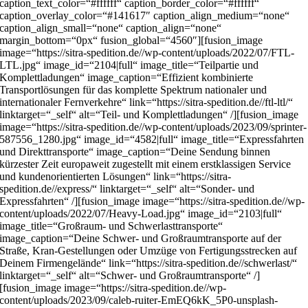
caption_text_color=“#ffffff“ caption_border_color=“#ffffff“
caption_overlay_color=“#141617″ caption_align_medium=“none“
caption_align_small=“none“ caption_align=“none“
margin_bottom=“0px“ fusion_global=“4560″][fusion_image
image=“https://sitra-spedition.de//wp-content/uploads/2022/07/FTL-
LTL.jpg“ image_id=“2104|full“ image_title=“Teilpartie und
Komplettladungen“ image_caption=“Effizient kombinierte
Transportlösungen für das komplette Spektrum nationaler und
internationaler Fernverkehre“ link=“https://sitra-spedition.de//ftl-ltl/“
linktarget=“_self“ alt=“Teil- und Komplettladungen“ /][fusion_image
image=“https://sitra-spedition.de//wp-content/uploads/2023/09/sprinter-
587556_1280.jpg“ image_id=“4582|full“ image_title=“Expressfahrten
und Direkttransporte“ image_caption=“Deine Sendung binnen
kürzester Zeit europaweit zugestellt mit einem erstklassigen Service
und kundenorientierten Lösungen“ link=“https://sitra-
spedition.de//express/“ linktarget=“_self“ alt=“Sonder- und
Expressfahrten“ /][fusion_image image=“https://sitra-spedition.de//wp-
content/uploads/2022/07/Heavy-Load.jpg“ image_id=“2103|full“
image_title=“Großraum- und Schwerlasttransporte“
image_caption=“Deine Schwer- und Großraumtransporte auf der
Straße, Kran-Gestellungen oder Umzüge von Fertigungsstrecken auf
Deinem Firmengelände“ link=“https://sitra-spedition.de//schwerlast/“
linktarget=“_self“ alt=“Schwer- und Großraumtransporte“ /]
[fusion_image image=“https://sitra-spedition.de//wp-
content/uploads/2023/09/caleb-ruiter-EmEQ6kK_5P0-unsplash-