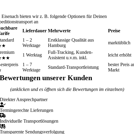
n Eisenach bieten wir z. B. folgende Optionen für Deinen
peditionstransport an
uchbare
Lieferdauer
Mehrwerte
Preise
arife
tandard
1 – 2
Erstklassige Qualität aus
marktüblich
Werktage
Hamburg
★★
remium
Full-Tracking, Kunden-
1 Werktag
leicht erhöht
Assistent u.v.m. inkl.
★★★
esterpreis
1 – 7
bester Preis 
Standard-Transportleistung
Werktage
Markt
★
Bewertungen unserer Kunden
(anklicken und es öffnen sich die Bewertungen im einzelnen)
Direkter Ansprechpartner
Termingerechte Lieferungen
Individuelle Transportlösungen
Transparente Sendungsverfolgung