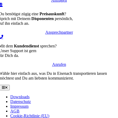
Anfragen
Du benötigst zügig eine
Preisauskunft
?
Sprich mit Deinem
Disponenten
persönlich,
ruf ihn einfach an.
Ansprechpartner
Mit dem
Kundendienst
sprechen?
Unser Support ist gern
für Dich da.
Anrufen
Wähle hier einfach aus, was Du in Eisenach transportieren lassen
möchtest und Du am liebsten kommunizierst.
Toggle
Navigation
Downloads
Datenschutz
Impressum
AGB
Cookie-Richtlinie (EU)