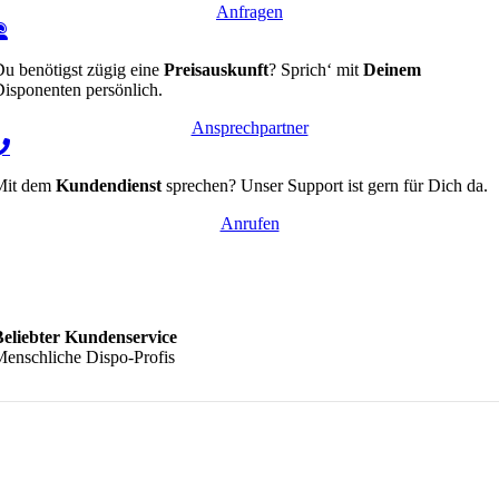
Anfragen
u benötigst zügig eine
Preisauskunft
? Sprich‘ mit
Deinem
isponenten persönlich.
Ansprechpartner
Mit dem
Kundendienst
sprechen? Unser Support ist gern für Dich da.
Anrufen
Beliebter Kundenservice
enschliche Dispo-Profis