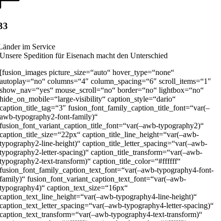
33
Länder im Service
Unsere Spedition für Eisenach macht den Unterschied
[fusion_images picture_size=“auto“ hover_type=“none“
autoplay=“no“ columns=“4″ column_spacing=“6″ scroll_items=“1″
show_nav=“yes“ mouse_scroll=“no“ border=“no“ lightbox=“no“
hide_on_mobile=“large-visibility“ caption_style=“dario“
caption_title_tag=“3″ fusion_font_family_caption_title_font=“var(–
awb-typography2-font-family)“
fusion_font_variant_caption_title_font=“var(–awb-typography2)“
caption_title_size=“22px“ caption_title_line_height=“var(–awb-
typography2-line-height)“ caption_title_letter_spacing=“var(–awb-
typography2-letter-spacing)“ caption_title_transform=“var(–awb-
typography2-text-transform)“ caption_title_color=“#ffffff“
fusion_font_family_caption_text_font=“var(–awb-typography4-font-
family)“ fusion_font_variant_caption_text_font=“var(–awb-
typography4)“ caption_text_size=“16px“
caption_text_line_height=“var(–awb-typography4-line-height)“
caption_text_letter_spacing=“var(–awb-typography4-letter-spacing)“
caption_text_transform=“var(–awb-typography4-text-transform)“