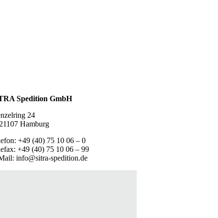
TRA Spedition GmbH
enzelring 24
21107 Hamburg
lefon: +49 (40) 75 10 06 – 0
lefax: +49 (40) 75 10 06 – 99
Mail: info@sitra-spedition.de