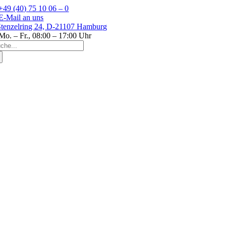
Zum
+49 (40) 75 10 06 – 0
Inhalt
E-Mail an uns
springen
Stenzelring 24, D-21107 Hamburg
Mo. – Fr., 08:00 – 17:00 Uhr
che
ch: