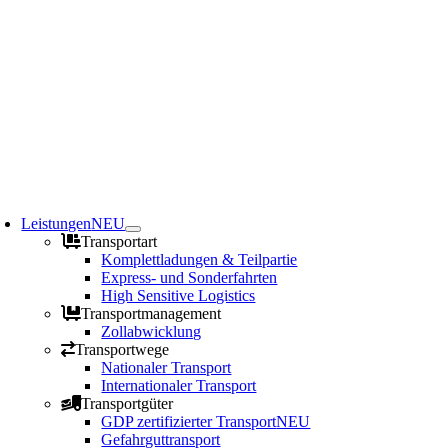
oggle
avigation
Leistungen
NEU
Transportart
Komplettladungen & Teilpartie
Express- und Sonderfahrten
High Sensitive Logistics
Transportmanagement
Zollabwicklung
Transportwege
Nationaler Transport
Internationaler Transport
Transportgüter
GDP zertifizierter Transport
NEU
Gefahrguttransport