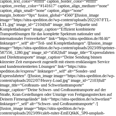
caption_text_color=“#ffffff“ caption_border_color=“#ffffff“
caption_overlay_color=“#141617″ caption_align_medium=“none“
caption_align_small=“none“ caption_align=“none“
margin_bottom=“0px“ fusion_global=“4560″][fusion_image
image=“https://sitra-spedition.de//wp-content/uploads/2022/07/FTL-
LTL.jpg“ image_id=“2104|full“ image_title=“Teilpartie und
Komplettladungen“ image_caption=“Effizient kombinierte
Transportlösungen für das komplette Spektrum nationaler und
internationaler Fernverkehre“ link=“https://sitra-spedition.de//ftl-ltl/“
linktarget=“_self“ alt=“Teil- und Komplettladungen“ /][fusion_image
image=“https://sitra-spedition.de//wp-content/uploads/2023/09/sprinter-
587556_1280.jpg“ image_id=“4582|full“ image_title=“Expressfahrten
und Direkttransporte“ image_caption=“Deine Sendung binnen
kürzester Zeit europaweit zugestellt mit einem erstklassigen Service
und kundenorientierten Lösungen“ link=“https://sitra-
spedition.de//express/“ linktarget=“_self“ alt=“Sonder- und
Expressfahrten“ /][fusion_image image=“https://sitra-spedition.de//wp-
content/uploads/2022/07/Heavy-Load.jpg“ image_id=“2103|full“
image_title=“Großraum- und Schwerlasttransporte“
image_caption=“Deine Schwer- und Großraumtransporte auf der
Straße, Kran-Gestellungen oder Umzüge von Fertigungsstrecken auf
Deinem Firmengelände“ link=“https://sitra-spedition.de//schwerlast/“
linktarget=“_self“ alt=“Schwer- und Großraumtransporte“ /]
[fusion_image image=“https://sitra-spedition.de//wp-
content/uploads/2023/09/caleb-ruiter-EmEQ6kK_5P0-unsplash-