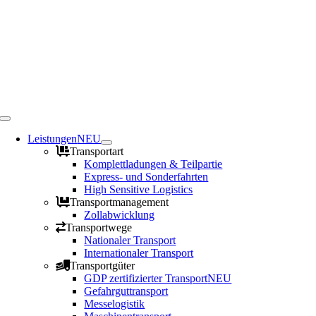
Toggle
Navigation
Leistungen
NEU
Transportart
Komplettladungen & Teilpartie
Express- und Sonderfahrten
High Sensitive Logistics
Transportmanagement
Zollabwicklung
Transportwege
Nationaler Transport
Internationaler Transport
Transportgüter
GDP zertifizierter Transport
NEU
Gefahrguttransport
Messelogistik