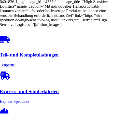
640×836-1.jpg“ image_id=“4557|full“ image_title=“High Sensitive
Logistics“ image_caption=“Mit individueller Transportlogistik
kommen zerbrechliche oder hochwertige Produkte, bei denen eine
sensible Behandlung erforderlich ist, ans Ziel“ link=“https://sitra-
spedition.de//high-sensitive-logistics/“ linktarget=“_self“ alt=“High
Sensitive Logistics“ /][/fusion_images]
Teil- und Komplettladungen
Teilpartie
Express- und Sonderfahrten
Express Spedition