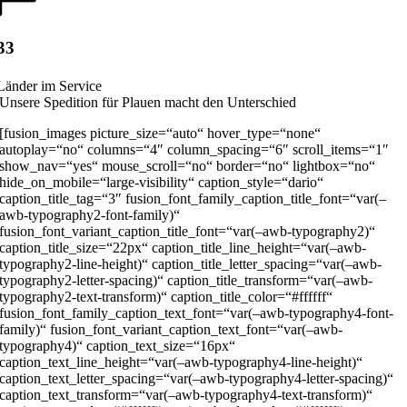
33
Länder im Service
Unsere Spedition für Plauen macht den Unterschied
[fusion_images picture_size=“auto“ hover_type=“none“
autoplay=“no“ columns=“4″ column_spacing=“6″ scroll_items=“1″
show_nav=“yes“ mouse_scroll=“no“ border=“no“ lightbox=“no“
hide_on_mobile=“large-visibility“ caption_style=“dario“
caption_title_tag=“3″ fusion_font_family_caption_title_font=“var(–
awb-typography2-font-family)“
fusion_font_variant_caption_title_font=“var(–awb-typography2)“
caption_title_size=“22px“ caption_title_line_height=“var(–awb-
typography2-line-height)“ caption_title_letter_spacing=“var(–awb-
typography2-letter-spacing)“ caption_title_transform=“var(–awb-
typography2-text-transform)“ caption_title_color=“#ffffff“
fusion_font_family_caption_text_font=“var(–awb-typography4-font-
family)“ fusion_font_variant_caption_text_font=“var(–awb-
typography4)“ caption_text_size=“16px“
caption_text_line_height=“var(–awb-typography4-line-height)“
caption_text_letter_spacing=“var(–awb-typography4-letter-spacing)“
caption_text_transform=“var(–awb-typography4-text-transform)“