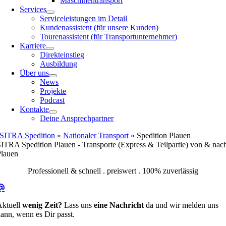
Maschinentransport
Services
Serviceleistungen im Detail
Kundenassistent (für unsere Kunden)
Tourenassistent (für Transportunternehmer)
Karriere
Direkteinstieg
Ausbildung
Über uns
News
Projekte
Podcast
Kontakte
Deine Ansprechpartner
SITRA Spedition
»
Nationaler Transport
»
Spedition Plauen
ITRA Spedition Plauen - Transporte (Express & Teilpartie) von & nac
Plauen
Professionell & schnell . preiswert . 100% zuverlässig
Aktuell
wenig Zeit?
Lass uns
eine Nachricht
da und wir melden uns
ann, wenn es Dir passt.