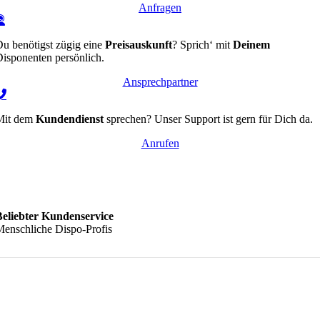
Anfragen
u benötigst zügig eine
Preisauskunft
? Sprich‘ mit
Deinem
isponenten persönlich.
Ansprechpartner
Mit dem
Kundendienst
sprechen? Unser Support ist gern für Dich da.
Anrufen
Beliebter Kundenservice
enschliche Dispo-Profis