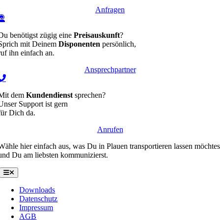
Anfragen
Du benötigst zügig eine
Preisauskunft
?
Sprich mit Deinem
Disponenten
persönlich,
ruf ihn einfach an.
Ansprechpartner
Mit dem
Kundendienst
sprechen?
Unser Support ist gern
für Dich da.
Anrufen
Wähle hier einfach aus, was Du in Plauen transportieren lassen möchtes
und Du am liebsten kommunizierst.
Toggle
Navigation
Downloads
Datenschutz
Impressum
AGB