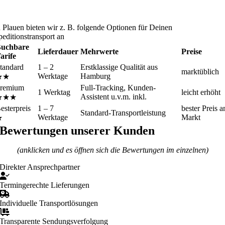
n Plauen bieten wir z. B. folgende Optionen für Deinen
peditionstransport an
uchbare
Lieferdauer
Mehrwerte
Preise
arife
tandard
1 – 2
Erstklassige Qualität aus
marktüblich
Werktage
Hamburg
★★
remium
Full-Tracking, Kunden-
1 Werktag
leicht erhöht
Assistent u.v.m. inkl.
★★★
esterpreis
1 – 7
bester Preis 
Standard-Transportleistung
Werktage
Markt
★
Bewertungen unserer Kunden
(anklicken und es öffnen sich die Bewertungen im einzelnen)
Direkter Ansprechpartner
Termingerechte Lieferungen
Individuelle Transportlösungen
Transparente Sendungsverfolgung