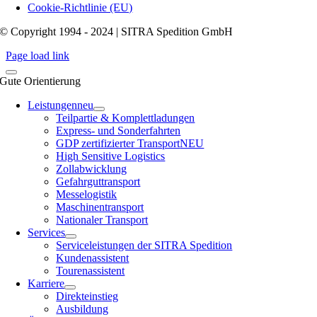
Cookie-Richtlinie (EU)
© Copyright 1994 - 2024 | SITRA Spedition GmbH
Page load link
Gute Orientierung
Leistungen
neu
Teilpartie & Komplettladungen
Express- und Sonderfahrten
GDP zertifizierter Transport
NEU
High Sensitive Logistics
Zollabwicklung
Gefahrguttransport
Messelogistik
Maschinentransport
Nationaler Transport
Services
Serviceleistungen der SITRA Spedition
Kundenassistent
Tourenassistent
Karriere
Direkteinstieg
Ausbildung