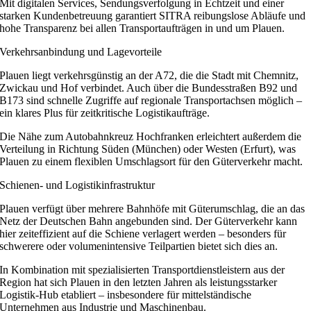
Mit digitalen Services, Sendungsverfolgung in Echtzeit und einer
starken Kundenbetreuung garantiert SITRA reibungslose Abläufe und
hohe Transparenz bei allen Transportaufträgen in und um Plauen.
Verkehrsanbindung und Lagevorteile
Plauen liegt verkehrsgünstig an der A72, die die Stadt mit Chemnitz,
Zwickau und Hof verbindet. Auch über die Bundesstraßen B92 und
B173 sind schnelle Zugriffe auf regionale Transportachsen möglich –
ein klares Plus für zeitkritische Logistikaufträge.
Die Nähe zum Autobahnkreuz Hochfranken erleichtert außerdem die
Verteilung in Richtung Süden (München) oder Westen (Erfurt), was
Plauen zu einem flexiblen Umschlagsort für den Güterverkehr macht.
Schienen- und Logistikinfrastruktur
Plauen verfügt über mehrere Bahnhöfe mit Güterumschlag, die an das
Netz der Deutschen Bahn angebunden sind. Der Güterverkehr kann
hier zeiteffizient auf die Schiene verlagert werden – besonders für
schwerere oder volumenintensive Teilpartien bietet sich dies an.
In Kombination mit spezialisierten Transportdienstleistern aus der
Region hat sich Plauen in den letzten Jahren als leistungsstarker
Logistik-Hub etabliert – insbesondere für mittelständische
Unternehmen aus Industrie und Maschinenbau.