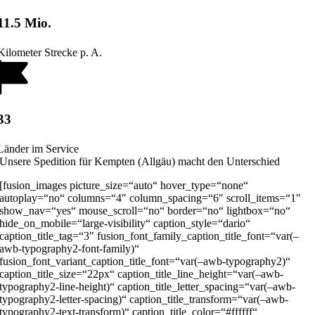
11.5 Mio.
Kilometer Strecke p. A.
33
Länder im Service
Unsere Spedition für Kempten (Allgäu) macht den Unterschied
[fusion_images picture_size=“auto“ hover_type=“none“
autoplay=“no“ columns=“4″ column_spacing=“6″ scroll_items=“1″
show_nav=“yes“ mouse_scroll=“no“ border=“no“ lightbox=“no“
hide_on_mobile=“large-visibility“ caption_style=“dario“
caption_title_tag=“3″ fusion_font_family_caption_title_font=“var(–
awb-typography2-font-family)“
fusion_font_variant_caption_title_font=“var(–awb-typography2)“
caption_title_size=“22px“ caption_title_line_height=“var(–awb-
typography2-line-height)“ caption_title_letter_spacing=“var(–awb-
typography2-letter-spacing)“ caption_title_transform=“var(–awb-
typography2-text-transform)“ caption_title_color=“#ffffff“