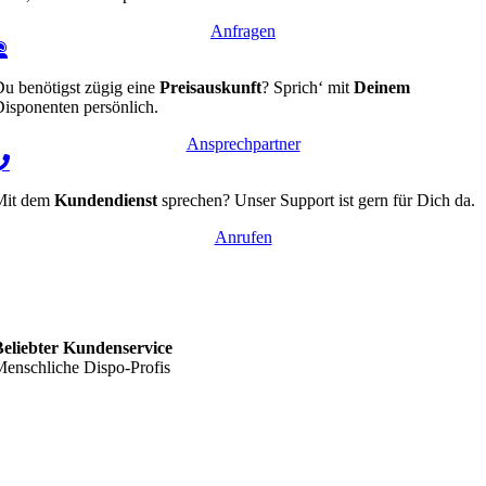
Anfragen
u benötigst zügig eine
Preisauskunft
? Sprich‘ mit
Deinem
isponenten persönlich.
Ansprechpartner
Mit dem
Kundendienst
sprechen? Unser Support ist gern für Dich da.
Anrufen
Beliebter Kundenservice
enschliche Dispo-Profis