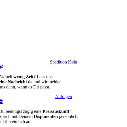
Spedition Köln
Aktuell
wenig Zeit?
Lass uns
eine Nachricht
da und wir melden
uns dann, wenn es Dir passt.
Anfragen
Du benötigst zügig eine
Preisauskunft
?
Sprich mit Deinem
Disponenten
persönlich,
ruf ihn einfach an.