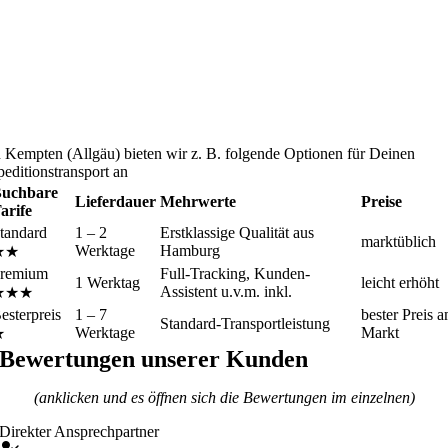
n Kempten (Allgäu) bieten wir z. B. folgende Optionen für Deinen
peditionstransport an
uchbare
Lieferdauer
Mehrwerte
Preise
arife
tandard
1 – 2
Erstklassige Qualität aus
marktüblich
Werktage
Hamburg
★★
remium
Full-Tracking, Kunden-
1 Werktag
leicht erhöht
Assistent u.v.m. inkl.
★★★
esterpreis
1 – 7
bester Preis 
Standard-Transportleistung
Werktage
Markt
★
Bewertungen unserer Kunden
(anklicken und es öffnen sich die Bewertungen im einzelnen)
Direkter Ansprechpartner