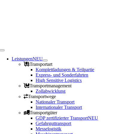
Toggle
Navigation
Leistungen
NEU
Transportart
Komplettladungen & Teilpartie
Express- und Sonderfahrten
High Sensitive Logistics
Transportmanagement
Zollabwicklung
Transportwege
Nationaler Transport
Internationaler Transport
Transportgüter
GDP zertifizierter Transport
NEU
Gefahrguttransport
Messelogistik