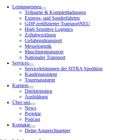
Leistungen
neu
Teilpartie & Komplettladungen
Express- und Sonderfahrten
GDP zertifizierter Transport
NEU
High Sensitive Logistics
Zollabwicklung
Gefahrguttransport
Messelogistik
Maschinentransport
Nationaler Transport
Services
Serviceleistungen der SITRA Spedition
Kundenassistent
Tourenassistent
Karriere
Direkteinstieg
Ausbildung
Über uns
News
Projekte
Podcast
Kontakte
Deine Ansprechpartner