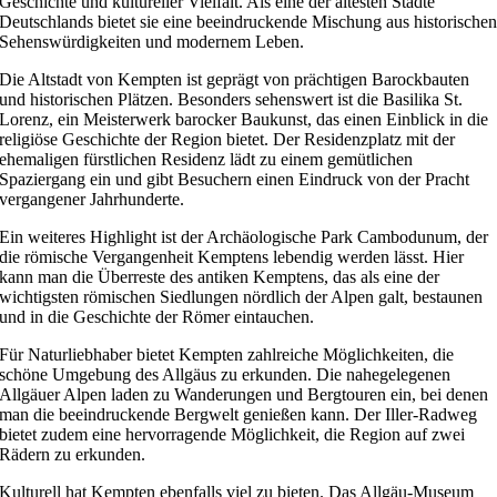
Geschichte und kultureller Vielfalt. Als eine der ältesten Städte
Deutschlands bietet sie eine beeindruckende Mischung aus historische
Sehenswürdigkeiten und modernem Leben.
Die Altstadt von Kempten ist geprägt von prächtigen Barockbauten
und historischen Plätzen. Besonders sehenswert ist die Basilika St.
Lorenz, ein Meisterwerk barocker Baukunst, das einen Einblick in die
religiöse Geschichte der Region bietet. Der Residenzplatz mit der
ehemaligen fürstlichen Residenz lädt zu einem gemütlichen
Spaziergang ein und gibt Besuchern einen Eindruck von der Pracht
vergangener Jahrhunderte.
Ein weiteres Highlight ist der Archäologische Park Cambodunum, der
die römische Vergangenheit Kemptens lebendig werden lässt. Hier
kann man die Überreste des antiken Kemptens, das als eine der
wichtigsten römischen Siedlungen nördlich der Alpen galt, bestaunen
und in die Geschichte der Römer eintauchen.
Für Naturliebhaber bietet Kempten zahlreiche Möglichkeiten, die
schöne Umgebung des Allgäus zu erkunden. Die nahegelegenen
Allgäuer Alpen laden zu Wanderungen und Bergtouren ein, bei denen
man die beeindruckende Bergwelt genießen kann. Der Iller-Radweg
bietet zudem eine hervorragende Möglichkeit, die Region auf zwei
Rädern zu erkunden.
Kulturell hat Kempten ebenfalls viel zu bieten. Das Allgäu-Museum