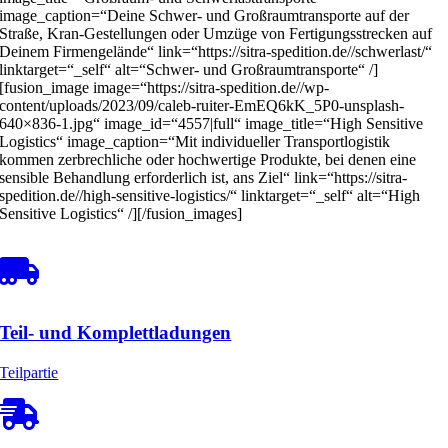
image_caption=“Deine Schwer- und Großraumtransporte auf der
Straße, Kran-Gestellungen oder Umzüge von Fertigungsstrecken auf
Deinem Firmengelände“ link=“https://sitra-spedition.de//schwerlast/“
linktarget=“_self“ alt=“Schwer- und Großraumtransporte“ /]
[fusion_image image=“https://sitra-spedition.de//wp-
content/uploads/2023/09/caleb-ruiter-EmEQ6kK_5P0-unsplash-
640×836-1.jpg“ image_id=“4557|full“ image_title=“High Sensitive
Logistics“ image_caption=“Mit individueller Transportlogistik
kommen zerbrechliche oder hochwertige Produkte, bei denen eine
sensible Behandlung erforderlich ist, ans Ziel“ link=“https://sitra-
spedition.de//high-sensitive-logistics/“ linktarget=“_self“ alt=“High
Sensitive Logistics“ /][/fusion_images]
Teil- und Komplettladungen
Teilpartie