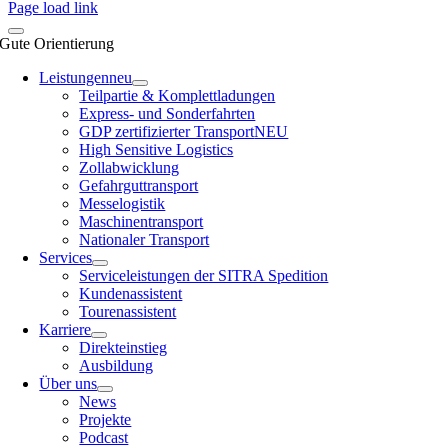
Page load link
Gute Orientierung
Leistungen
neu
Teilpartie & Komplettladungen
Express- und Sonderfahrten
GDP zertifizierter Transport
NEU
High Sensitive Logistics
Zollabwicklung
Gefahrguttransport
Messelogistik
Maschinentransport
Nationaler Transport
Services
Serviceleistungen der SITRA Spedition
Kundenassistent
Tourenassistent
Karriere
Direkteinstieg
Ausbildung
Über uns
News
Projekte
Podcast