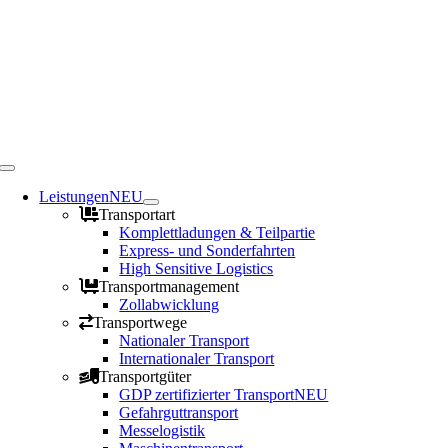
Toggle
Navigation
Leistungen
NEU
Transportart
Komplettladungen & Teilpartie
Express- und Sonderfahrten
High Sensitive Logistics
Transportmanagement
Zollabwicklung
Transportwege
Nationaler Transport
Internationaler Transport
Transportgüter
GDP zertifizierter Transport
NEU
Gefahrguttransport
Messelogistik