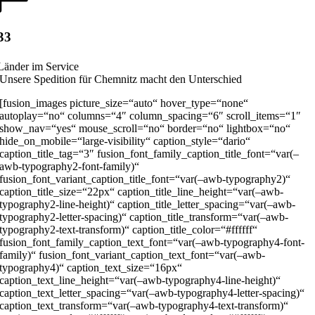
33
Länder im Service
Unsere Spedition für Chemnitz macht den Unterschied
[fusion_images picture_size=“auto“ hover_type=“none“
autoplay=“no“ columns=“4″ column_spacing=“6″ scroll_items=“1″
show_nav=“yes“ mouse_scroll=“no“ border=“no“ lightbox=“no“
hide_on_mobile=“large-visibility“ caption_style=“dario“
caption_title_tag=“3″ fusion_font_family_caption_title_font=“var(–
awb-typography2-font-family)“
fusion_font_variant_caption_title_font=“var(–awb-typography2)“
caption_title_size=“22px“ caption_title_line_height=“var(–awb-
typography2-line-height)“ caption_title_letter_spacing=“var(–awb-
typography2-letter-spacing)“ caption_title_transform=“var(–awb-
typography2-text-transform)“ caption_title_color=“#ffffff“
fusion_font_family_caption_text_font=“var(–awb-typography4-font-
family)“ fusion_font_variant_caption_text_font=“var(–awb-
typography4)“ caption_text_size=“16px“
caption_text_line_height=“var(–awb-typography4-line-height)“
caption_text_letter_spacing=“var(–awb-typography4-letter-spacing)“
caption_text_transform=“var(–awb-typography4-text-transform)“