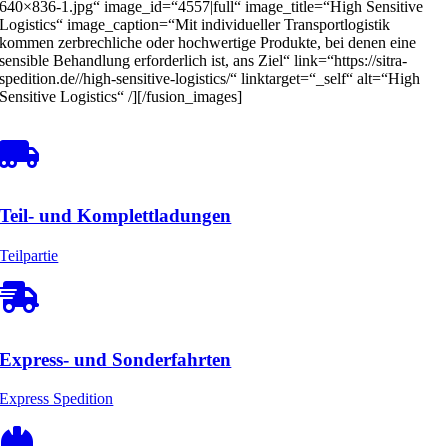
640×836-1.jpg“ image_id=“4557|full“ image_title=“High Sensitive
Logistics“ image_caption=“Mit individueller Transportlogistik
kommen zerbrechliche oder hochwertige Produkte, bei denen eine
sensible Behandlung erforderlich ist, ans Ziel“ link=“https://sitra-
spedition.de//high-sensitive-logistics/“ linktarget=“_self“ alt=“High
Sensitive Logistics“ /][/fusion_images]
Teil- und Komplettladungen
Teilpartie
Express- und Sonderfahrten
Express Spedition