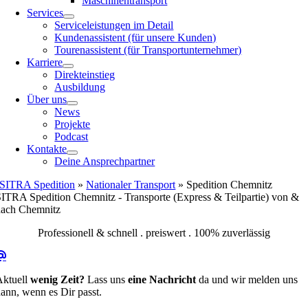
Maschinentransport
Services
Serviceleistungen im Detail
Kundenassistent (für unsere Kunden)
Tourenassistent (für Transportunternehmer)
Karriere
Direkteinstieg
Ausbildung
Über uns
News
Projekte
Podcast
Kontakte
Deine Ansprechpartner
SITRA Spedition
»
Nationaler Transport
»
Spedition Chemnitz
ITRA Spedition Chemnitz - Transporte (Express & Teilpartie) von &
nach Chemnitz
Professionell & schnell . preiswert . 100% zuverlässig
Aktuell
wenig Zeit?
Lass uns
eine Nachricht
da und wir melden uns
ann, wenn es Dir passt.