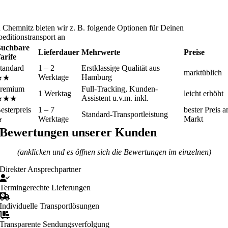
n Chemnitz bieten wir z. B. folgende Optionen für Deinen
peditionstransport an
uchbare
Lieferdauer
Mehrwerte
Preise
arife
tandard
1 – 2
Erstklassige Qualität aus
marktüblich
Werktage
Hamburg
★★
remium
Full-Tracking, Kunden-
1 Werktag
leicht erhöht
Assistent u.v.m. inkl.
★★★
esterpreis
1 – 7
bester Preis 
Standard-Transportleistung
Werktage
Markt
★
Bewertungen unserer Kunden
(anklicken und es öffnen sich die Bewertungen im einzelnen)
Direkter Ansprechpartner
Termingerechte Lieferungen
Individuelle Transportlösungen
Transparente Sendungsverfolgung