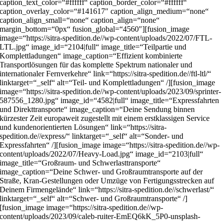
caption_text_color=“#ffffff“ caption_border_color=“#ffffff“
caption_overlay_color=“#141617″ caption_align_medium=“none“
caption_align_small=“none“ caption_align=“none“
margin_bottom=“0px“ fusion_global=“4560″][fusion_image
image=“https://sitra-spedition.de//wp-content/uploads/2022/07/FTL-
LTL.jpg“ image_id=“2104|full“ image_title=“Teilpartie und
Komplettladungen“ image_caption=“Effizient kombinierte
Transportlösungen für das komplette Spektrum nationaler und
internationaler Fernverkehre“ link=“https://sitra-spedition.de//ftl-ltl/“
linktarget=“_self“ alt=“Teil- und Komplettladungen“ /][fusion_image
image=“https://sitra-spedition.de//wp-content/uploads/2023/09/sprinter-
587556_1280.jpg“ image_id=“4582|full“ image_title=“Expressfahrten
und Direkttransporte“ image_caption=“Deine Sendung binnen
kürzester Zeit europaweit zugestellt mit einem erstklassigen Service
und kundenorientierten Lösungen“ link=“https://sitra-
spedition.de//express/“ linktarget=“_self“ alt=“Sonder- und
Expressfahrten“ /][fusion_image image=“https://sitra-spedition.de//wp-
content/uploads/2022/07/Heavy-Load.jpg“ image_id=“2103|full“
image_title=“Großraum- und Schwerlasttransporte“
image_caption=“Deine Schwer- und Großraumtransporte auf der
Straße, Kran-Gestellungen oder Umzüge von Fertigungsstrecken auf
Deinem Firmengelände“ link=“https://sitra-spedition.de//schwerlast/“
linktarget=“_self“ alt=“Schwer- und Großraumtransporte“ /]
[fusion_image image=“https://sitra-spedition.de//wp-
content/uploads/2023/09/caleb-ruiter-EmEQ6kK_5P0-unsplash-