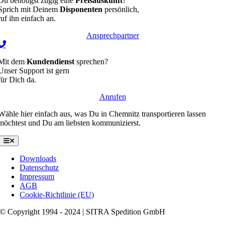
Du benötigst zügig eine
Preisauskunft
?
Sprich mit Deinem
Disponenten
persönlich,
ruf ihn einfach an.
Ansprechpartner
Mit dem
Kundendienst
sprechen?
Unser Support ist gern
für Dich da.
Anrufen
Wähle hier einfach aus, was Du in Chemnitz transportieren lassen
möchtest und Du am liebsten kommunizierst.
Toggle
Navigation
Downloads
Datenschutz
Impressum
AGB
Cookie-Richtlinie (EU)
© Copyright 1994 - 2024 | SITRA Spedition GmbH