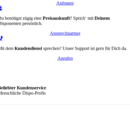
Anfragen
u benötigst zügig eine
Preisauskunft
? Sprich‘ mit
Deinem
isponenten persönlich.
Ansprechpartner
Mit dem
Kundendienst
sprechen? Unser Support ist gern für Dich da.
Anrufen
Beliebter Kundenservice
enschliche Dispo-Profis