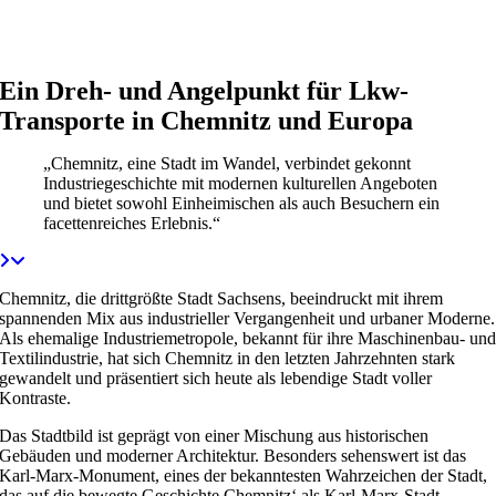
Ein Dreh- und Angelpunkt für Lkw-
Transporte in Chemnitz und Europa
„Chemnitz, eine Stadt im Wandel, verbindet gekonnt
Industriegeschichte mit modernen kulturellen Angeboten
und bietet sowohl Einheimischen als auch Besuchern ein
facettenreiches Erlebnis.“
Chemnitz, die drittgrößte Stadt Sachsens, beeindruckt mit ihrem
spannenden Mix aus industrieller Vergangenheit und urbaner Moderne.
Als ehemalige Industriemetropole, bekannt für ihre Maschinenbau- un
Textilindustrie, hat sich Chemnitz in den letzten Jahrzehnten stark
gewandelt und präsentiert sich heute als lebendige Stadt voller
Kontraste.
Das Stadtbild ist geprägt von einer Mischung aus historischen
Gebäuden und moderner Architektur. Besonders sehenswert ist das
Karl-Marx-Monument, eines der bekanntesten Wahrzeichen der Stadt,
das auf die bewegte Geschichte Chemnitz‘ als Karl-Marx-Stadt