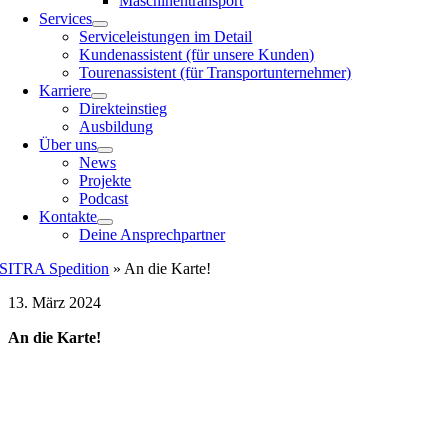
Maschinentransport
Services
Serviceleistungen im Detail
Kundenassistent (für unsere Kunden)
Tourenassistent (für Transportunternehmer)
Karriere
Direkteinstieg
Ausbildung
Über uns
News
Projekte
Podcast
Kontakte
Deine Ansprechpartner
SITRA Spedition
»
An die Karte!
13. März 2024
An die Karte!