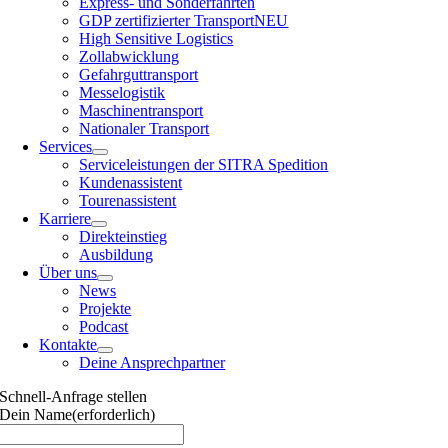
Express- und Sonderfahrten
GDP zertifizierter Transport
NEU
High Sensitive Logistics
Zollabwicklung
Gefahrguttransport
Messelogistik
Maschinentransport
Nationaler Transport
Services
Serviceleistungen der SITRA Spedition
Kundenassistent
Tourenassistent
Karriere
Direkteinstieg
Ausbildung
Über uns
News
Projekte
Podcast
Kontakte
Deine Ansprechpartner
Schnell-Anfrage stellen
Dein Name
(erforderlich)