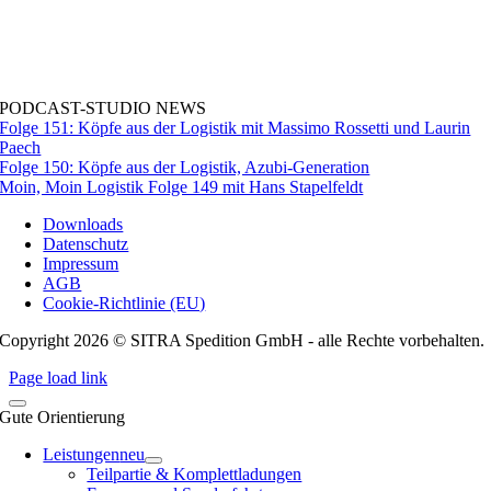
PODCAST-STUDIO NEWS
Folge 151: Köpfe aus der Logistik mit Massimo Rossetti und Laurin
Paech
Folge 150: Köpfe aus der Logistik, Azubi-Generation
Moin, Moin Logistik Folge 149 mit Hans Stapelfeldt
Downloads
Datenschutz
Impressum
AGB
Cookie-Richtlinie (EU)
Copyright 2026 © SITRA Spedition GmbH - alle Rechte vorbehalten.
Page load link
Gute Orientierung
Leistungen
neu
Teilpartie & Komplettladungen