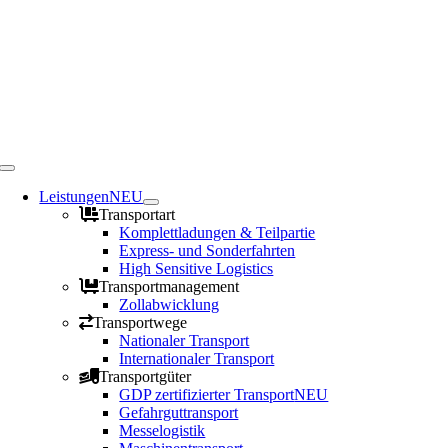
Toggle
Navigation
Leistungen
NEU
Transportart
Komplettladungen & Teilpartie
Express- und Sonderfahrten
High Sensitive Logistics
Transportmanagement
Zollabwicklung
Transportwege
Nationaler Transport
Internationaler Transport
Transportgüter
GDP zertifizierter Transport
NEU
Gefahrguttransport
Messelogistik